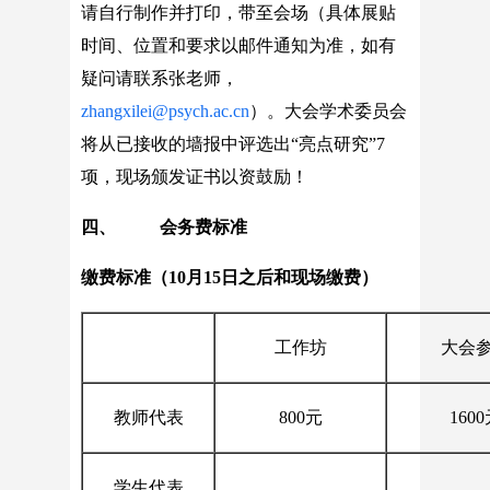
请自行制作并打印，带至会场（具体展贴
时间、位置和要求以邮件通知为准，如有
疑问请联系张老师，
zhangxilei@psych.ac.cn
）。大会学术委员会
将从已接收的墙报中评选出“亮点研究”7
项，现场颁发证书以资鼓励！
四、 会务费标准
缴费标准（
10
月
15
日之后和现场缴费）
工作坊
大会
教师代表
800元
160
学生代表